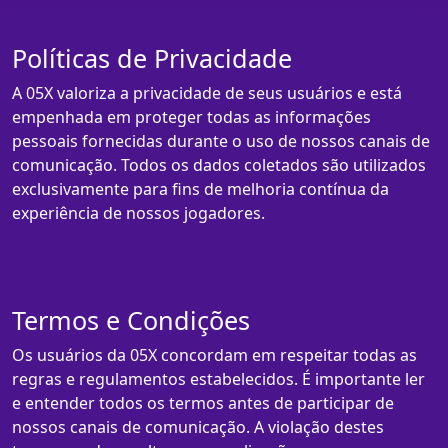
Políticas de Privacidade
A 05X valoriza a privacidade de seus usuários e está
empenhada em proteger todas as informações
pessoais fornecidas durante o uso de nossos canais de
comunicação. Todos os dados coletados são utilizados
exclusivamente para fins de melhoria contínua da
experiência de nossos jogadores.
Termos e Condições
Os usuários da 05X concordam em respeitar todas as
regras e regulamentos estabelecidos. É importante ler
e entender todos os termos antes de participar de
nossos canais de comunicação. A violação destes