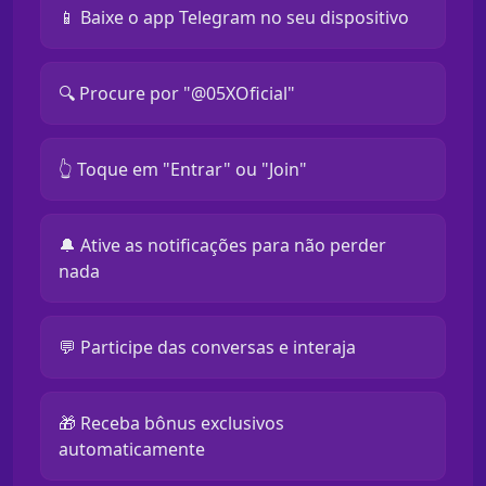
📱 Baixe o app Telegram no seu dispositivo
🔍 Procure por "@05XOficial"
👆 Toque em "Entrar" ou "Join"
🔔 Ative as notificações para não perder
nada
💬 Participe das conversas e interaja
🎁 Receba bônus exclusivos
automaticamente