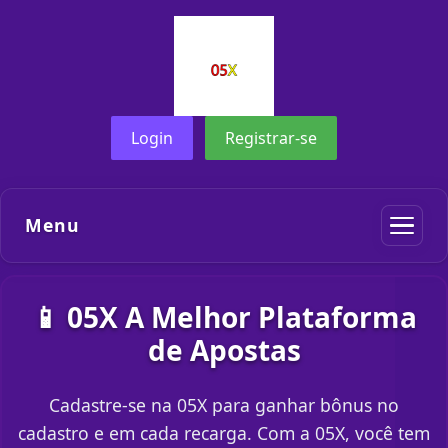
Login
Registrar-se
Menu
📱 05X A Melhor Plataforma
de Apostas
Cadastre-se na 05X para ganhar bônus no
cadastro e em cada recarga. Com a 05X, você tem