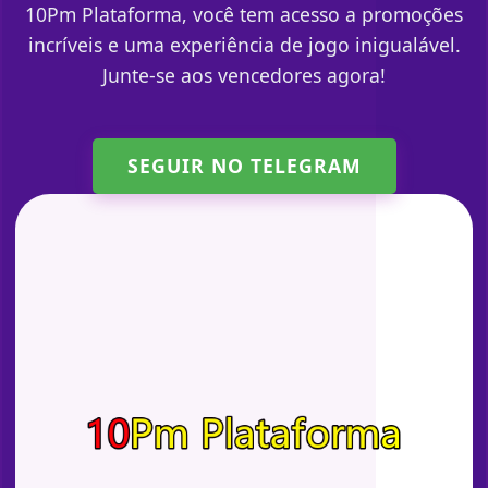
10Pm Plataforma, você tem acesso a promoções
incríveis e uma experiência de jogo inigualável.
Junte-se aos vencedores agora!
SEGUIR NO TELEGRAM