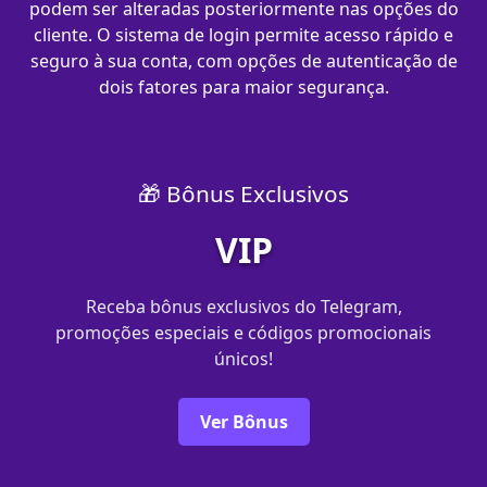
podem ser alteradas posteriormente nas opções do
cliente. O sistema de login permite acesso rápido e
seguro à sua conta, com opções de autenticação de
dois fatores para maior segurança.
🎁 Bônus Exclusivos
VIP
Receba bônus exclusivos do Telegram,
promoções especiais e códigos promocionais
únicos!
Ver Bônus