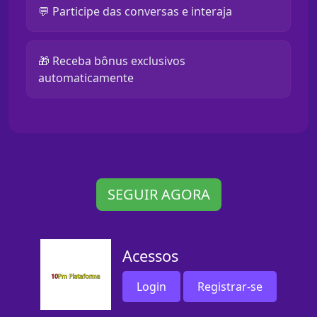
💬 Participe das conversas e interaja
🎁 Receba bônus exclusivos
automaticamente
SEGUIR AGORA
Acessos
Login
Registrar-se