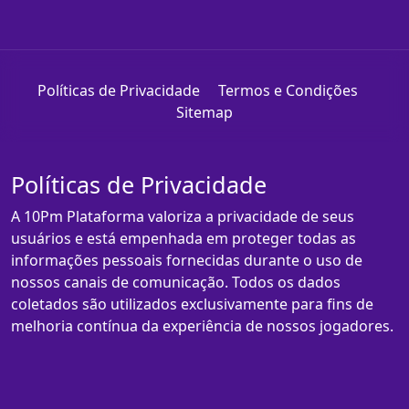
Políticas de Privacidade
Termos e Condições
Sitemap
Políticas de Privacidade
A 10Pm Plataforma valoriza a privacidade de seus
usuários e está empenhada em proteger todas as
informações pessoais fornecidas durante o uso de
nossos canais de comunicação. Todos os dados
coletados são utilizados exclusivamente para fins de
melhoria contínua da experiência de nossos jogadores.