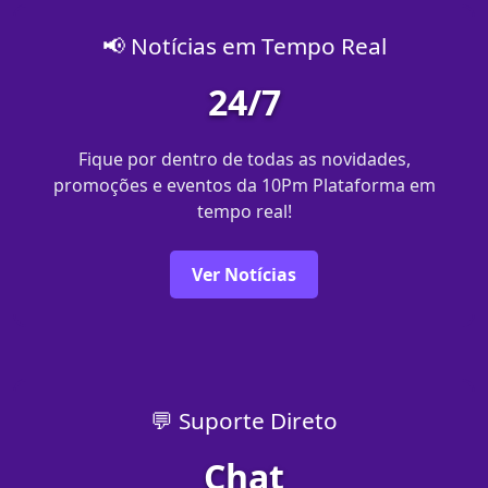
📢 Notícias em Tempo Real
24/7
Fique por dentro de todas as novidades,
promoções e eventos da 10Pm Plataforma em
tempo real!
Ver Notícias
💬 Suporte Direto
Chat