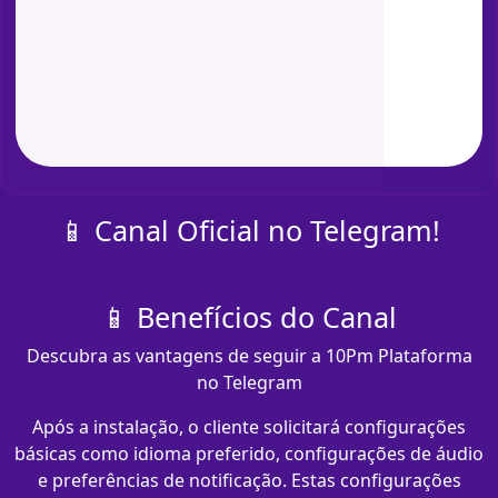
📱 Canal Oficial no Telegram!
📱 Benefícios do Canal
Descubra as vantagens de seguir a 10Pm Plataforma
no Telegram
Após a instalação, o cliente solicitará configurações
básicas como idioma preferido, configurações de áudio
e preferências de notificação. Estas configurações