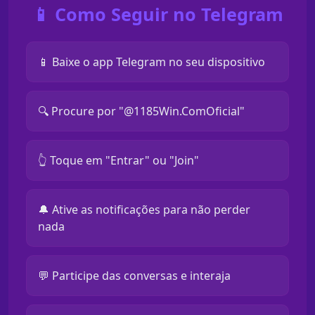
📱 Como Seguir no Telegram
📱 Baixe o app Telegram no seu dispositivo
🔍 Procure por "@1185Win.ComOficial"
👆 Toque em "Entrar" ou "Join"
🔔 Ative as notificações para não perder
nada
💬 Participe das conversas e interaja