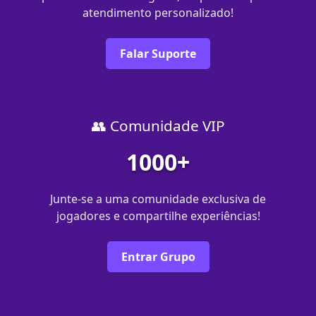
atendimento personalizado!
Falar Suporte
👥 Comunidade VIP
1000+
Junte-se a uma comunidade exclusiva de
jogadores e compartilhe experiências!
Entrar Grupo