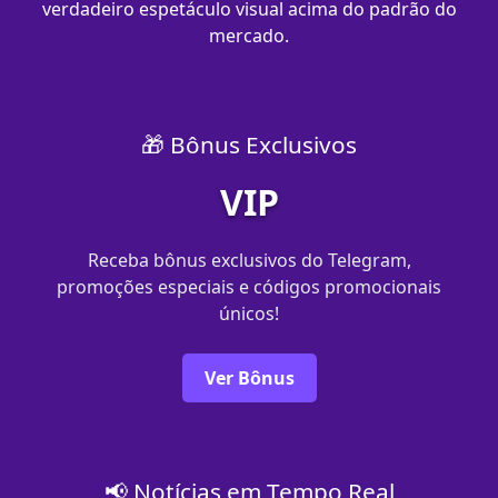
verdadeiro espetáculo visual acima do padrão do
mercado.
🎁 Bônus Exclusivos
VIP
Receba bônus exclusivos do Telegram,
promoções especiais e códigos promocionais
únicos!
Ver Bônus
📢 Notícias em Tempo Real