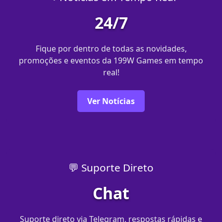
24/7
Fique por dentro de todas as novidades,
promoções e eventos da 199W Games em tempo
real!
Ver Notícias
💬 Suporte Direto
Chat
Suporte direto via Telegram, respostas rápidas e