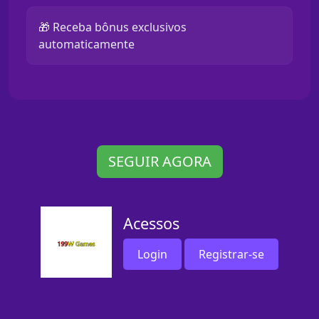
🎁 Receba bônus exclusivos
automaticamente
SEGUIR AGORA
Acessos
Login
Registrar-se