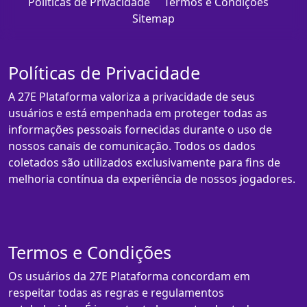
Políticas de Privacidade
Termos e Condições
Sitemap
Políticas de Privacidade
A 27E Plataforma valoriza a privacidade de seus
usuários e está empenhada em proteger todas as
informações pessoais fornecidas durante o uso de
nossos canais de comunicação. Todos os dados
coletados são utilizados exclusivamente para fins de
melhoria contínua da experiência de nossos jogadores.
Termos e Condições
Os usuários da 27E Plataforma concordam em
respeitar todas as regras e regulamentos