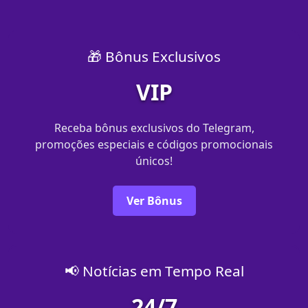
🎁 Bônus Exclusivos
VIP
Receba bônus exclusivos do Telegram,
promoções especiais e códigos promocionais
únicos!
Ver Bônus
📢 Notícias em Tempo Real
24/7