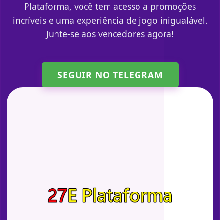
Plataforma, você tem acesso a promoções
incríveis e uma experiência de jogo inigualável.
Junte-se aos vencedores agora!
SEGUIR NO TELEGRAM