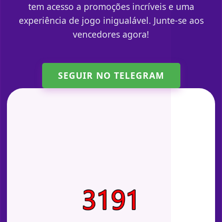
tem acesso a promoções incríveis e uma
experiência de jogo inigualável. Junte-se aos
vencedores agora!
SEGUIR NO TELEGRAM