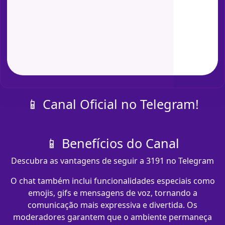
📱 Canal Oficial no Telegram!
📱 Benefícios do Canal
Descubra as vantagens de seguir a 3191 no Telegram
O chat também inclui funcionalidades especiais como
emojis, gifs e mensagens de voz, tornando a
comunicação mais expressiva e divertida. Os
moderadores garantem que o ambiente permaneça