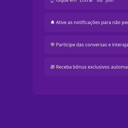
👆 Toque em "Entrar" ou "Join"
🔔 Ative as notificações para não p
💬 Participe das conversas e interaj
🎁 Receba bônus exclusivos autom