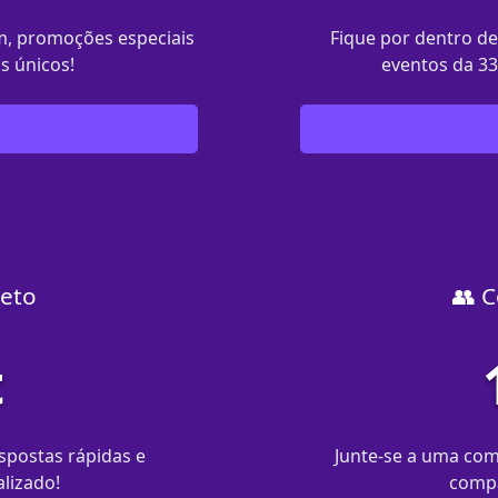
m, promoções especiais
Fique por dentro d
s únicos!
eventos da 3
reto
👥 
t
espostas rápidas e
Junte-se a uma com
lizado!
compa