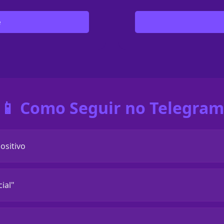
e
📱 Como Seguir no Telegram
ositivo
ial"