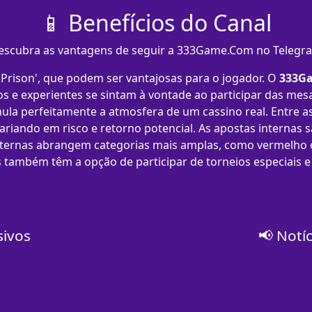
📱 Benefícios do Canal
escubra as vantagens de seguir a 333Game.Com no Telegr
n Prison', que podem ser vantajosas para o jogador. O
333G
s e experientes se sintam à vontade ao participar das mesa
mula perfeitamente a atmosfera de um cassino real. Entre 
variando em risco e retorno potencial. As apostas internas
ernas abrangem categorias mais amplas, como vermelho ou
os também têm a opção de participar de torneios especiais
sivos
📢 Notí