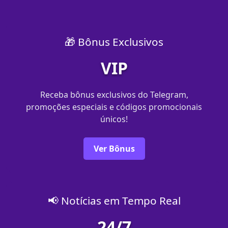
🎁 Bônus Exclusivos
VIP
Receba bônus exclusivos do Telegram,
promoções especiais e códigos promocionais
únicos!
Ver Bônus
📢 Notícias em Tempo Real
24/7