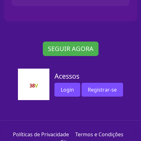
SEGUIR AGORA
Acessos
Login
Registrar-se
Políticas de Privacidade
Termos e Condições