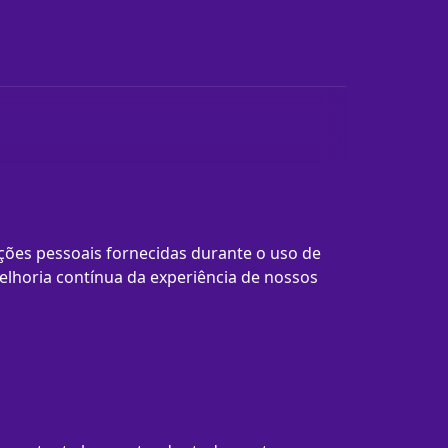
ções pessoais fornecidas durante o uso de
elhoria contínua da experiência de nossos