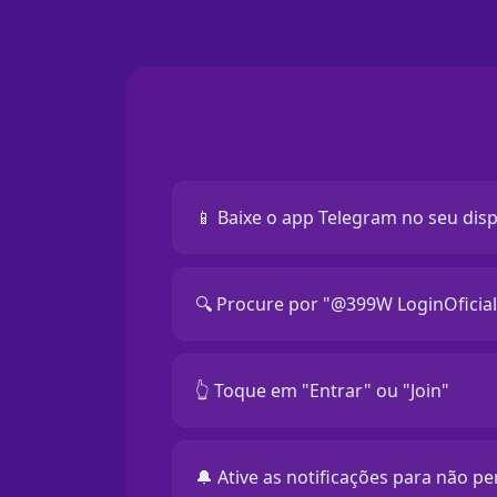
📱 Baixe o app Telegram no seu disp
🔍 Procure por "@399W LoginOficial
👆 Toque em "Entrar" ou "Join"
🔔 Ative as notificações para não p