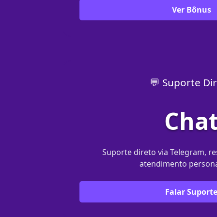
Ver Bônus
💬 Suporte Di
Cha
Suporte direto via Telegram, r
atendimento persona
Falar Suport