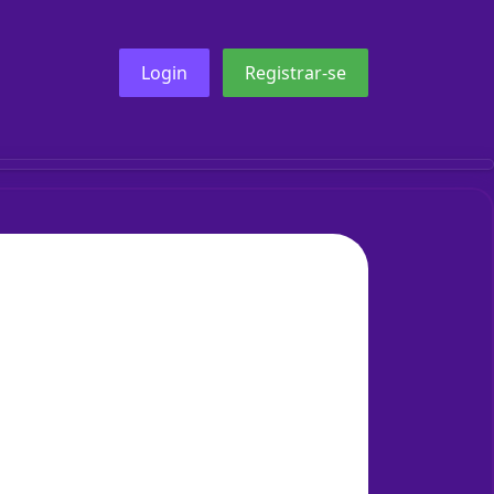
Login
Registrar-se