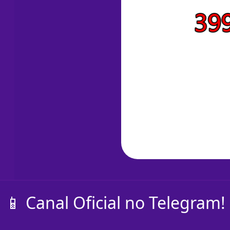
📱 Canal Oficial no Telegram!