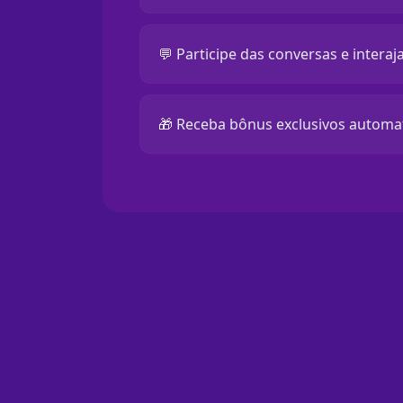
💬 Participe das conversas e interaj
🎁 Receba bônus exclusivos autom