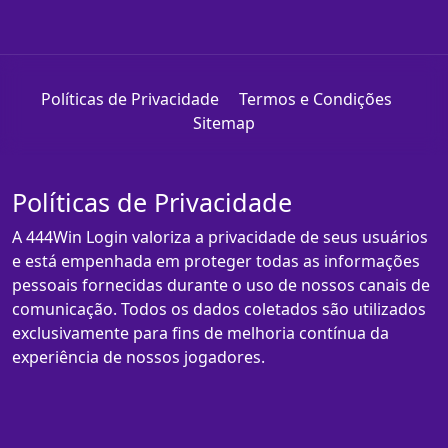
Políticas de Privacidade
Termos e Condições
Sitemap
Políticas de Privacidade
A 444Win Login valoriza a privacidade de seus usuários
e está empenhada em proteger todas as informações
pessoais fornecidas durante o uso de nossos canais de
comunicação. Todos os dados coletados são utilizados
exclusivamente para fins de melhoria contínua da
experiência de nossos jogadores.