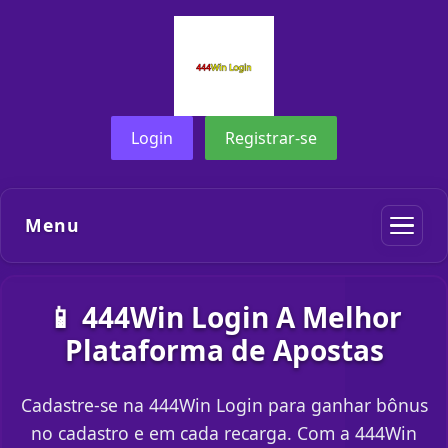
Login
Registrar-se
Menu
📱 444Win Login A Melhor
Plataforma de Apostas
Cadastre-se na 444Win Login para ganhar bônus
no cadastro e em cada recarga. Com a 444Win