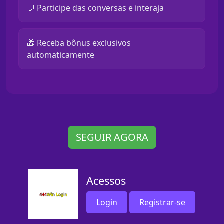
💬 Participe das conversas e interaja
🎁 Receba bônus exclusivos
automaticamente
SEGUIR AGORA
Acessos
Login
Registrar-se