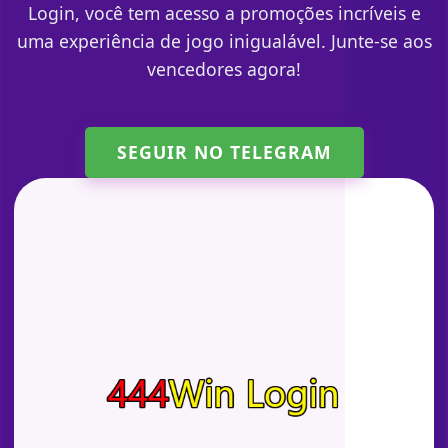
Login, você tem acesso a promoções incríveis e
uma experiência de jogo inigualável. Junte-se aos
vencedores agora!
SEGUIR NO TELEGRAM