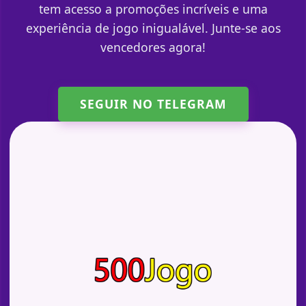
tem acesso a promoções incríveis e uma
experiência de jogo inigualável. Junte-se aos
vencedores agora!
SEGUIR NO TELEGRAM