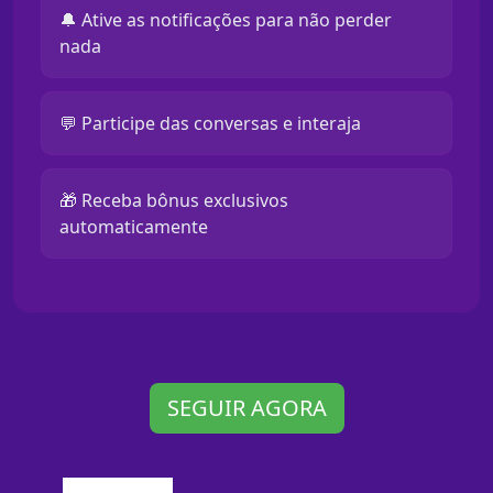
🔔 Ative as notificações para não perder
nada
💬 Participe das conversas e interaja
🎁 Receba bônus exclusivos
automaticamente
SEGUIR AGORA