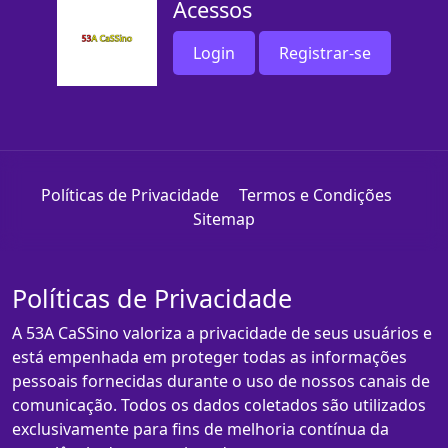
Acessos
Login
Registrar-se
Políticas de Privacidade
Termos e Condições
Sitemap
Políticas de Privacidade
A 53A CaSSino valoriza a privacidade de seus usuários e
está empenhada em proteger todas as informações
pessoais fornecidas durante o uso de nossos canais de
comunicação. Todos os dados coletados são utilizados
exclusivamente para fins de melhoria contínua da