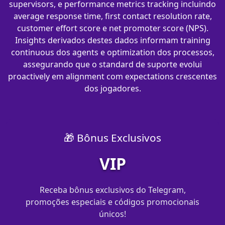
supervisors, e performance metrics tracking incluindo
average response time, first contact resolution rate,
customer effort score e net promoter score (NPS).
Insights derivados destes dados informam training
continuous dos agents e optimization dos processos,
assegurando que o standard de suporte evolui
proactively em alignment com expectations crescentes
dos jogadores.
🎁 Bônus Exclusivos
VIP
Receba bônus exclusivos do Telegram,
promoções especiais e códigos promocionais
únicos!