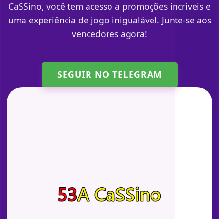
CaSSino, você tem acesso a promoções incríveis e
uma experiência de jogo inigualável. Junte-se aos
vencedores agora!
SEGUIR NO TELEGRAM