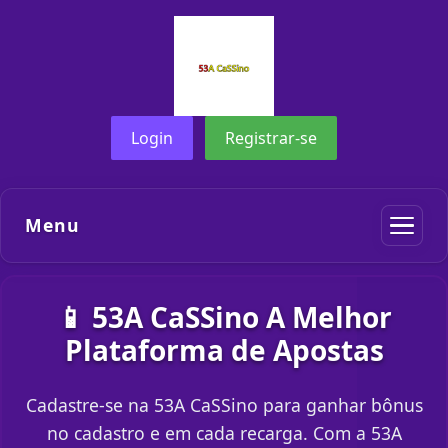
Login
Registrar-se
Menu
📱 53A CaSSino A Melhor
Plataforma de Apostas
Cadastre-se na 53A CaSSino para ganhar bônus
no cadastro e em cada recarga. Com a 53A