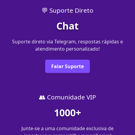
💬 Suporte Direto
Chat
Suporte direto via Telegram, respostas rápidas e
atendimento personalizado!
Falar Suporte
👥 Comunidade VIP
1000+
Junte-se a uma comunidade exclusiva de