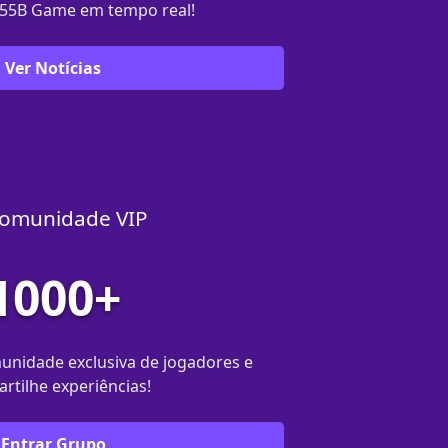
 55B Game em tempo real!
Ver Notícias
Comunidade VIP
1000+
unidade exclusiva de jogadores e
rtilhe experiências!
Entrar Grupo