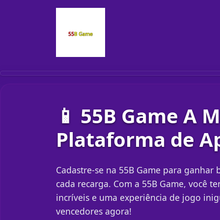
📱 55B Game A M
Plataforma de A
Cadastre-se na 55B Game para ganhar 
cada recarga. Com a 55B Game, você t
incríveis e uma experiência de jogo inig
vencedores agora!