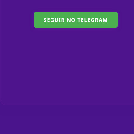
SEGUIR NO TELEGRAM