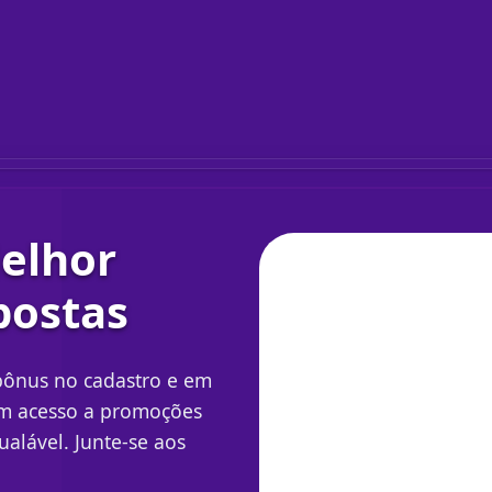
elhor
postas
bônus no cadastro e em
em acesso a promoções
ualável. Junte-se aos