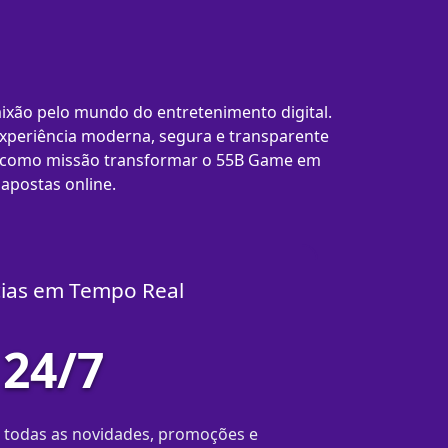
aixão pelo mundo do entretenimento digital.
experiência moderna, segura e transparente
em como missão transformar o 55B Game em
 apostas online.
cias em Tempo Real
24/7
e todas as novidades, promoções e