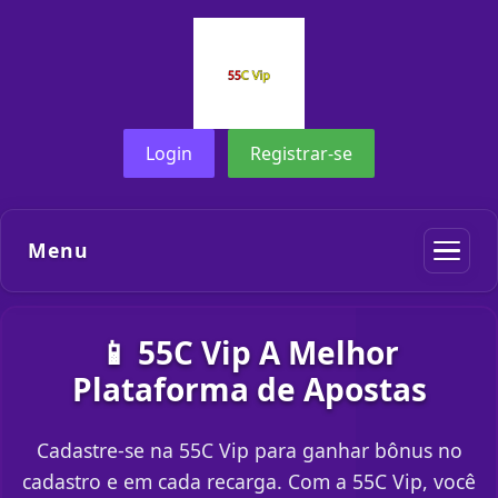
Login
Registrar-se
Menu
📱 55C Vip A Melhor
Plataforma de Apostas
Cadastre-se na 55C Vip para ganhar bônus no
cadastro e em cada recarga. Com a 55C Vip, você