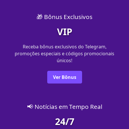
🎁 Bônus Exclusivos
VIP
Receba bônus exclusivos do Telegram,
promoções especiais e códigos promocionais
únicos!
Ver Bônus
📢 Notícias em Tempo Real
24/7