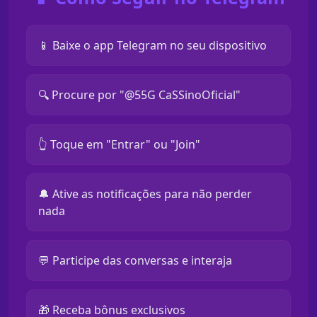
📱 Baixe o app Telegram no seu dispositivo
🔍 Procure por "@55G CaSSinoOficial"
👆 Toque em "Entrar" ou "Join"
🔔 Ative as notificações para não perder
nada
💬 Participe das conversas e interaja
🎁 Receba bônus exclusivos