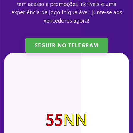
tem acesso a promoções incríveis e uma
experiência de jogo inigualável. Junte-se aos
vencedores agora!
SEGUIR NO TELEGRAM