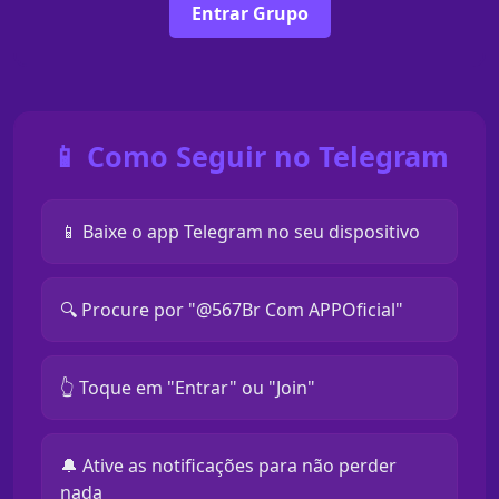
Entrar Grupo
📱 Como Seguir no Telegram
📱 Baixe o app Telegram no seu dispositivo
🔍 Procure por "@567Br Com APPOficial"
👆 Toque em "Entrar" ou "Join"
🔔 Ative as notificações para não perder
nada