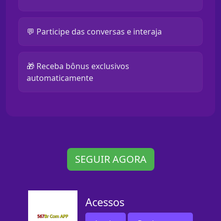
💬 Participe das conversas e interaja
🎁 Receba bônus exclusivos
automaticamente
SEGUIR AGORA
Acessos