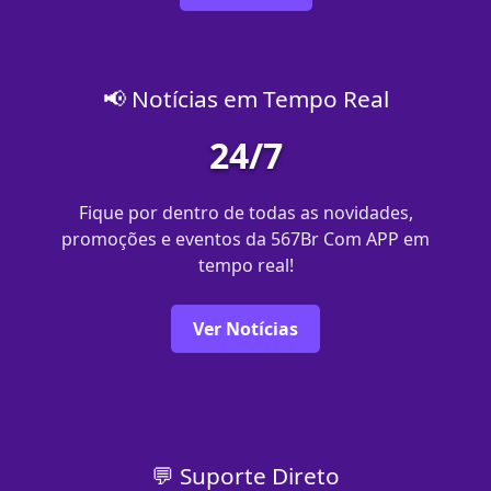
📢 Notícias em Tempo Real
24/7
Fique por dentro de todas as novidades,
promoções e eventos da 567Br Com APP em
tempo real!
Ver Notícias
💬 Suporte Direto