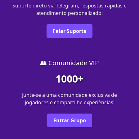
Suporte direto via Telegram, respostas rápidas e
atendimento personalizado!
Falar Suporte
👥 Comunidade VIP
1000+
Junte-se a uma comunidade exclusiva de
jogadores e compartilhe experiências!
Entrar Grupo