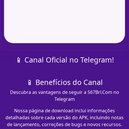
📱 Canal Oficial no Telegram!
📱 Benefícios do Canal
Descubra as vantagens de seguir a 567Brl.Com no
Telegram
Nossa página de download inclui informações
detalhadas sobre cada versão do APK, incluindo notas
de lançamento, correções de bugs e novos recursos.