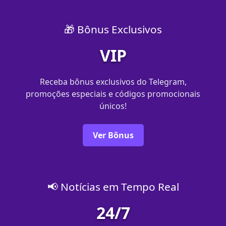
🎁 Bônus Exclusivos
VIP
Receba bônus exclusivos do Telegram,
promoções especiais e códigos promocionais
únicos!
Ver Bônus
📢 Notícias em Tempo Real
24/7