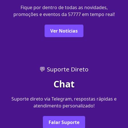
Fique por dentro de todas as novidades,
promoções e eventos da 57777 em tempo real!
Ver Notícias
💬 Suporte Direto
Chat
Suporte direto via Telegram, respostas rápidas e
atendimento personalizado!
Falar Suporte