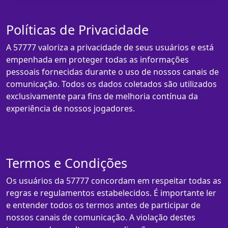
Políticas de Privacidade
A 57777 valoriza a privacidade de seus usuários e está
empenhada em proteger todas as informações
pessoais fornecidas durante o uso de nossos canais de
comunicação. Todos os dados coletados são utilizados
exclusivamente para fins de melhoria contínua da
experiência de nossos jogadores.
Termos e Condições
Os usuários da 57777 concordam em respeitar todas as
regras e regulamentos estabelecidos. É importante ler
e entender todos os termos antes de participar de
nossos canais de comunicação. A violação destes