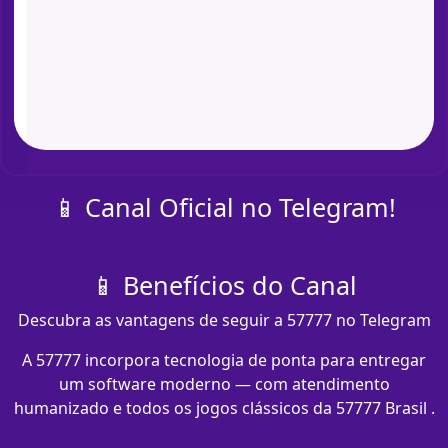
📱 Canal Oficial no Telegram!
📱 Benefícios do Canal
Descubra as vantagens de seguir a 57777 no Telegram
A 57777 incorpora tecnologia de ponta para entregar
um software moderno — com atendimento
humanizado e todos os jogos clássicos da 57777 Brasil .