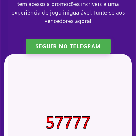
tem acesso a promoções incríveis e uma
experiência de jogo inigualável. Junte-se aos
vencedores agora!
SEGUIR NO TELEGRAM