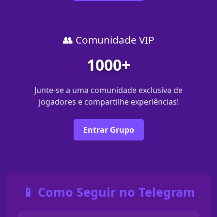
👥 Comunidade VIP
1000+
Junte-se a uma comunidade exclusiva de
jogadores e compartilhe experiências!
Entrar Grupo
📱 Como Seguir no Telegram