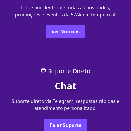
Fique por dentro de todas as novidades,
promoções e eventos da 57Ak em tempo real!
Ver Notícias
💬 Suporte Direto
Chat
Suporte direto via Telegram, respostas rápidas e
atendimento personalizado!
Falar Suporte