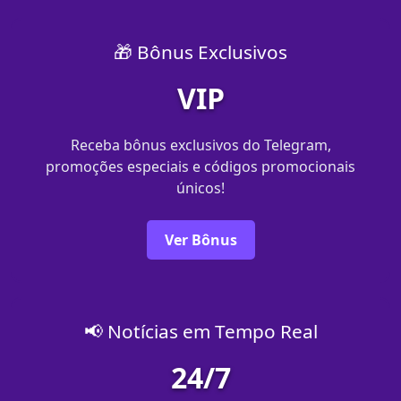
🎁 Bônus Exclusivos
VIP
Receba bônus exclusivos do Telegram,
promoções especiais e códigos promocionais
únicos!
Ver Bônus
📢 Notícias em Tempo Real
24/7