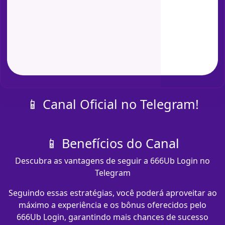
📱 Canal Oficial no Telegram!
📱 Benefícios do Canal
Descubra as vantagens de seguir a 666Ub Login no
Telegram
Seguindo essas estratégias, você poderá aproveitar ao
máximo a experiência e os bônus oferecidos pelo
666Ub Login, garantindo mais chances de sucesso