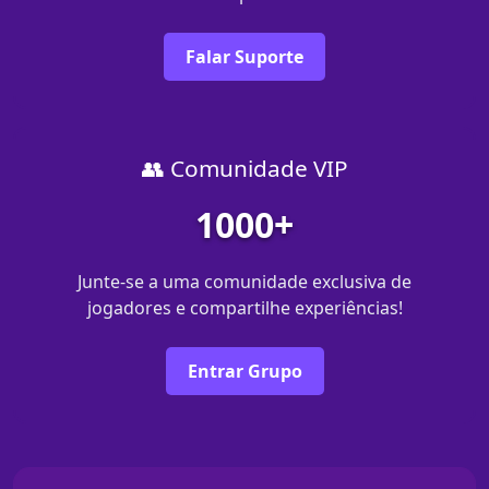
Falar Suporte
👥 Comunidade VIP
1000+
Junte-se a uma comunidade exclusiva de
jogadores e compartilhe experiências!
Entrar Grupo