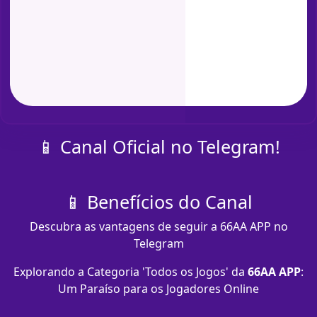
📱 Canal Oficial no Telegram!
📱 Benefícios do Canal
Descubra as vantagens de seguir a 66AA APP no
Telegram
Explorando a Categoria 'Todos os Jogos' da
66AA APP
:
Um Paraíso para os Jogadores Online