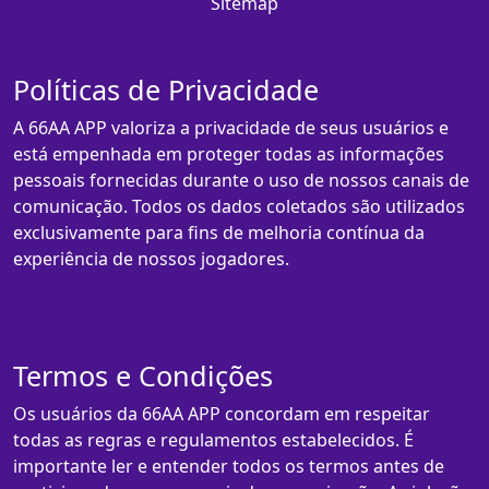
Sitemap
Políticas de Privacidade
A 66AA APP valoriza a privacidade de seus usuários e
está empenhada em proteger todas as informações
pessoais fornecidas durante o uso de nossos canais de
comunicação. Todos os dados coletados são utilizados
exclusivamente para fins de melhoria contínua da
experiência de nossos jogadores.
Termos e Condições
Os usuários da 66AA APP concordam em respeitar
todas as regras e regulamentos estabelecidos. É
importante ler e entender todos os termos antes de