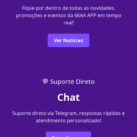
Fique por dentro de todas as novidades,
promoções e eventos da 66AA APP em tempo
real!
Ver Notícias
💬 Suporte Direto
Chat
Suporte direto via Telegram, respostas rápidas e
atendimento personalizado!