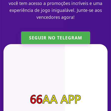
você tem acesso a promoções incríveis e uma
experiência de jogo inigualável. Junte-se aos
vencedores agora!
SEGUIR NO TELEGRAM