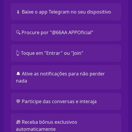
📱 Baixe o app Telegram no seu dispositivo
🔍 Procure por "@66AA APPOficial"
👆 Toque em "Entrar" ou "Join"
🔔 Ative as notificações para não perder
nada
💬 Participe das conversas e interaja
🎁 Receba bônus exclusivos
automaticamente