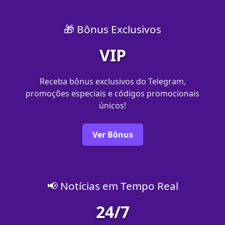
🎁 Bônus Exclusivos
VIP
Receba bônus exclusivos do Telegram,
promoções especiais e códigos promocionais
únicos!
Ver Bônus
📢 Notícias em Tempo Real
24/7