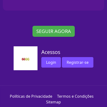
SEGUIR AGORA
Acessos
Login
Registrar-se
Políticas de Privacidade
Termos e Condições
Sitemap