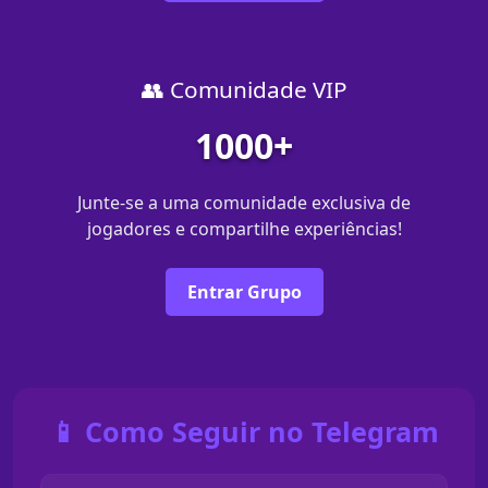
👥 Comunidade VIP
1000+
Junte-se a uma comunidade exclusiva de
jogadores e compartilhe experiências!
Entrar Grupo
📱 Como Seguir no Telegram