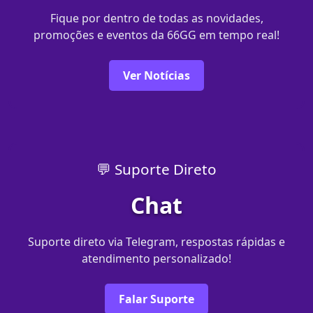
Fique por dentro de todas as novidades,
promoções e eventos da 66GG em tempo real!
Ver Notícias
💬 Suporte Direto
Chat
Suporte direto via Telegram, respostas rápidas e
atendimento personalizado!
Falar Suporte