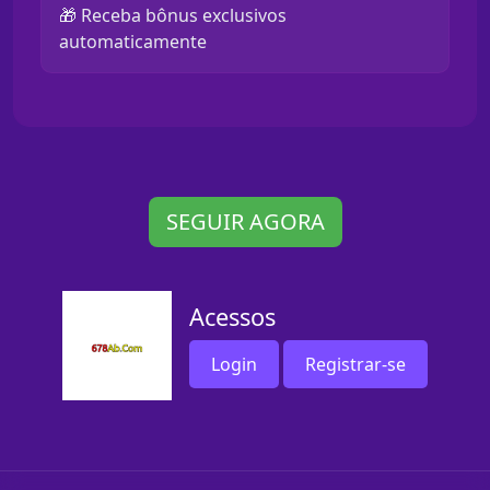
🎁 Receba bônus exclusivos
automaticamente
SEGUIR AGORA
Acessos
Login
Registrar-se