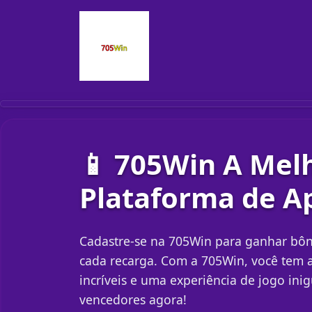
📱 705Win A Mel
Plataforma de A
Cadastre-se na 705Win para ganhar bôn
cada recarga. Com a 705Win, você tem 
incríveis e uma experiência de jogo inig
vencedores agora!