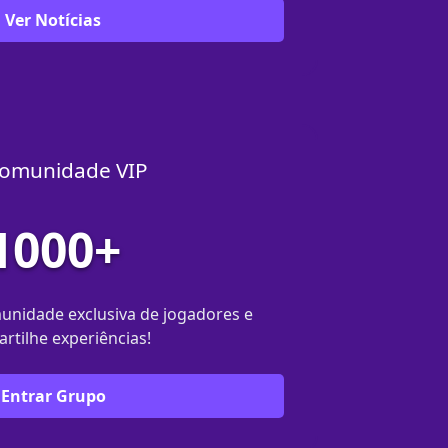
Ver Notícias
Comunidade VIP
1000+
unidade exclusiva de jogadores e
rtilhe experiências!
Entrar Grupo