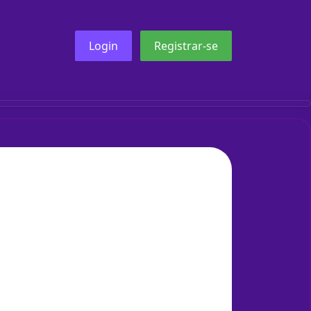
Login
Registrar-se