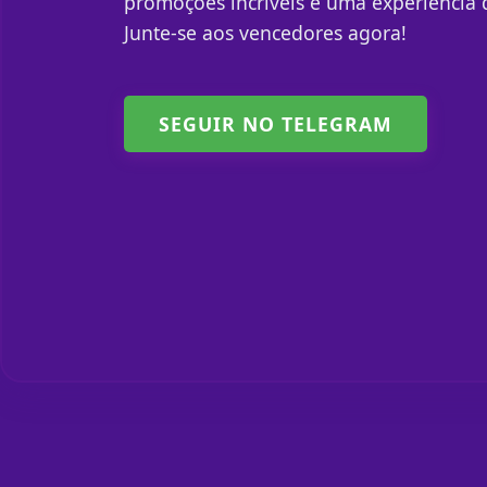
promoções incríveis e uma experiência d
Junte-se aos vencedores agora!
SEGUIR NO TELEGRAM