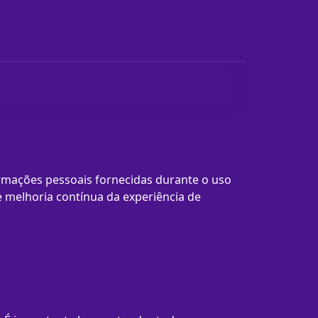
ormações pessoais fornecidas durante o uso
e melhoria contínua da experiência de