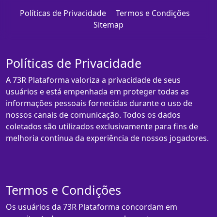
Políticas de Privacidade
Termos e Condições
Sitemap
Políticas de Privacidade
A 73R Plataforma valoriza a privacidade de seus
usuários e está empenhada em proteger todas as
informações pessoais fornecidas durante o uso de
nossos canais de comunicação. Todos os dados
coletados são utilizados exclusivamente para fins de
melhoria contínua da experiência de nossos jogadores.
Termos e Condições
Os usuários da 73R Plataforma concordam em