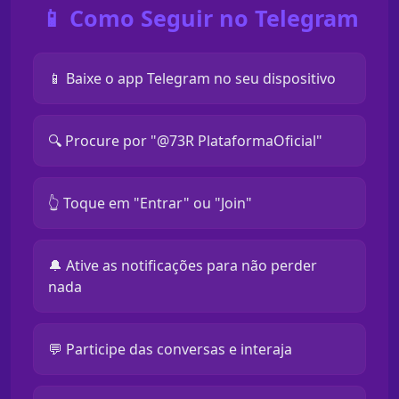
📱 Como Seguir no Telegram
📱 Baixe o app Telegram no seu dispositivo
🔍 Procure por "@73R PlataformaOficial"
👆 Toque em "Entrar" ou "Join"
🔔 Ative as notificações para não perder
nada
💬 Participe das conversas e interaja