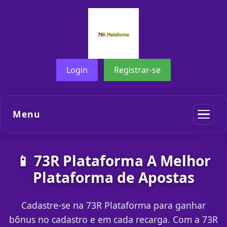
Login
Registrar-se
Menu
📱 73R Plataforma A Melhor
Plataforma de Apostas
Cadastre-se na 73R Plataforma para ganhar
bônus no cadastro e em cada recarga. Com a 73R