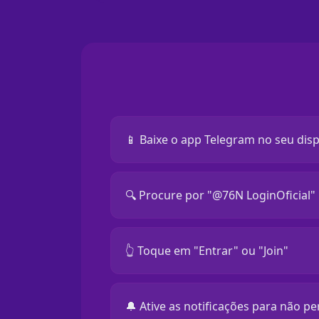
📱 Baixe o app Telegram no seu disp
🔍 Procure por "@76N LoginOficial"
👆 Toque em "Entrar" ou "Join"
🔔 Ative as notificações para não p