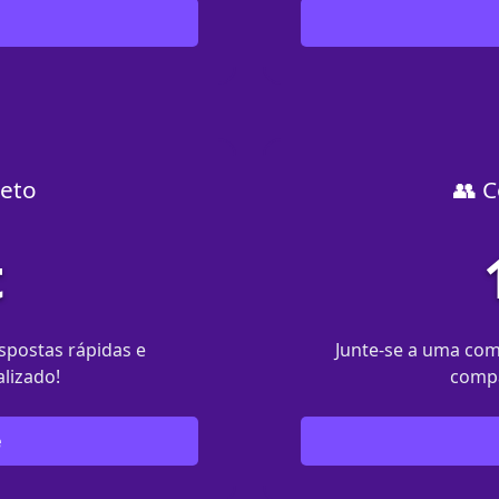
reto
👥 
t
espostas rápidas e
Junte-se a uma com
lizado!
compa
e