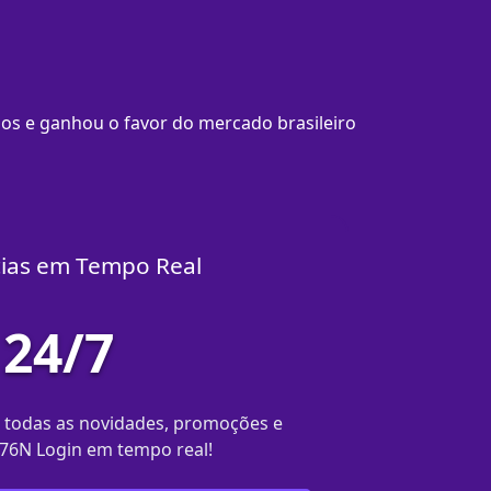
gos e ganhou o favor do mercado brasileiro
cias em Tempo Real
24/7
e todas as novidades, promoções e
 76N Login em tempo real!