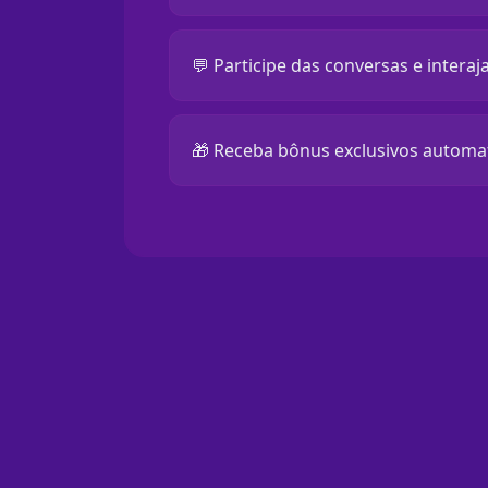
💬 Participe das conversas e interaj
🎁 Receba bônus exclusivos autom