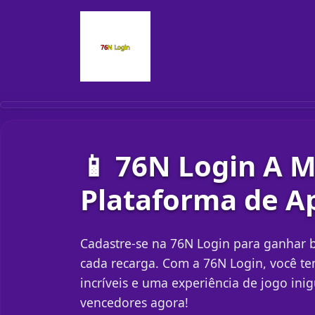
📱 76N Login A 
Plataforma de A
Cadastre-se na 76N Login para ganhar 
cada recarga. Com a 76N Login, você t
incríveis e uma experiência de jogo inig
vencedores agora!