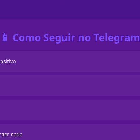
📱 Como Seguir no Telegram
ositivo
erder nada