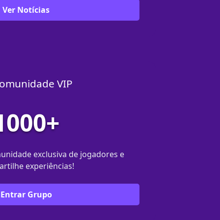
Ver Notícias
Comunidade VIP
1000+
unidade exclusiva de jogadores e
rtilhe experiências!
Entrar Grupo