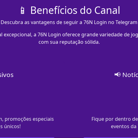
📱 Benefícios do Canal
Descubra as vantagens de seguir a 76N Login no Telegram
l excepcional, a 76N Login oferece grande variedade de jo
com sua reputação sólida.
sivos
📢 Notí
m, promoções especiais
Fique por dentro d
s únicos!
eventos da