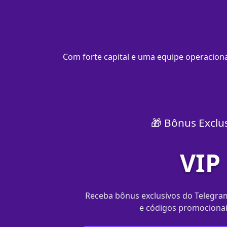
Com forte capital e uma equipe operaciona
🎁 Bônus Exclu
VIP
Receba bônus exclusivos do Telegra
e códigos promocionai