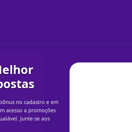
Melhor
postas
bônus no cadastro e em
em acesso a promoções
ualável. Junte-se aos