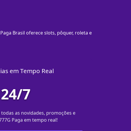
m
ga Brasil oferece slots, pôquer, roleta e
cias em Tempo Real
24/7
e todas as novidades, promoções e
777G Paga em tempo real!