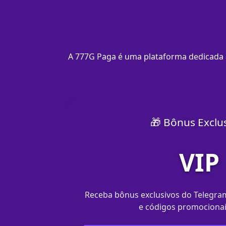
A 777G Paga é uma plataforma dedicada a 
🎁 Bônus Exclu
VIP
Receba bônus exclusivos do Telegra
e códigos promocionai