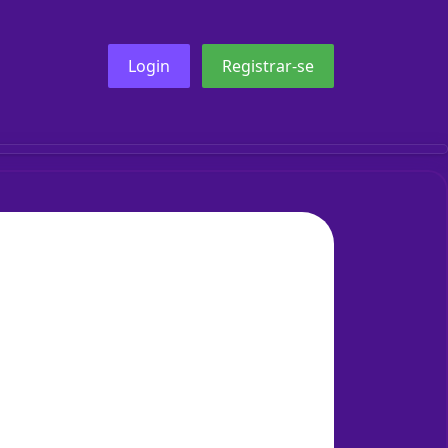
Login
Registrar-se