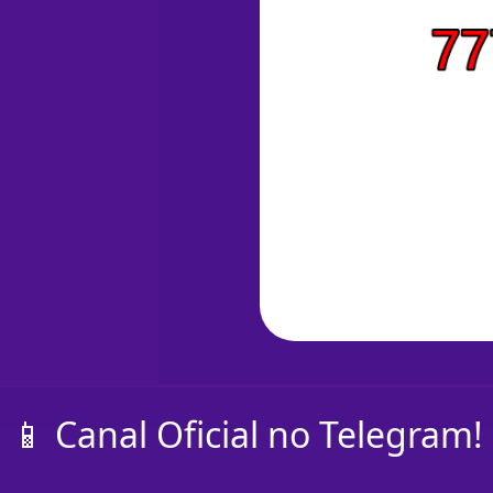
📱 Canal Oficial no Telegram!