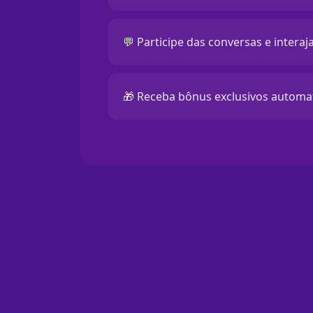
💬 Participe das conversas e interaj
🎁 Receba bônus exclusivos autom