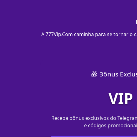
A 777Vip.Com caminha para se tornar o c
🎁 Bônus Exclu
VIP
Receba bônus exclusivos do Telegra
e códigos promocionai