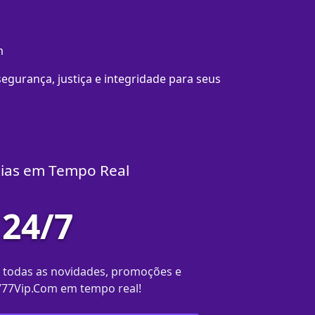
m
gurança, justiça e integridade para seus
cias em Tempo Real
24/7
e todas as novidades, promoções e
777Vip.Com em tempo real!