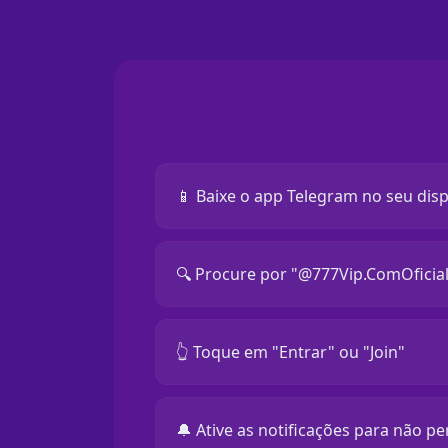
📱 Baixe o app Telegram no seu disp
🔍 Procure por "@777Vip.ComOficial
👆 Toque em "Entrar" ou "Join"
🔔 Ative as notificações para não p