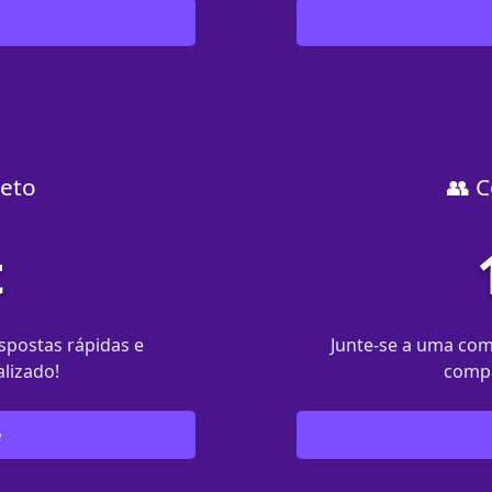
reto
👥 
t
espostas rápidas e
Junte-se a uma com
lizado!
compa
e