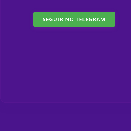
SEGUIR NO TELEGRAM