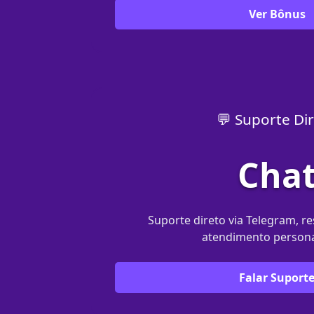
Ver Bônus
💬 Suporte Di
Cha
Suporte direto via Telegram, r
atendimento persona
Falar Suport