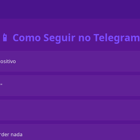
📱 Como Seguir no Telegram
ositivo
"
erder nada