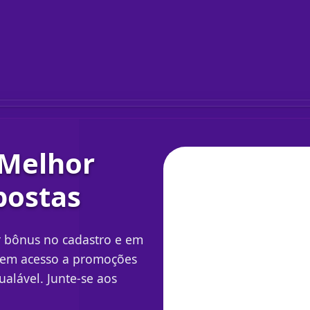
 Melhor
postas
 bônus no cadastro e em
tem acesso a promoções
ualável. Junte-se aos