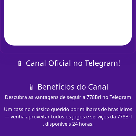
📱 Canal Oficial no Telegram!
📱 Benefícios do Canal
Descubra as vantagens de seguir a 778Brl no Telegram
Um cassino clássico querido por milhares de brasileiros
— venha aproveitar todos os jogos e serviços da 778Brl
, disponíveis 24 horas.