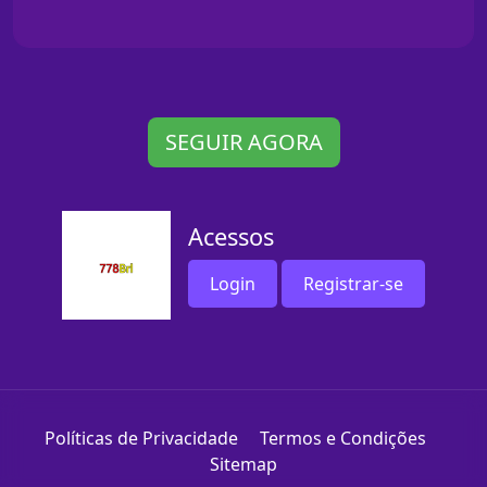
SEGUIR AGORA
Acessos
Login
Registrar-se
Políticas de Privacidade
Termos e Condições
Sitemap