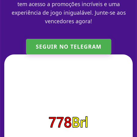
tem acesso a promoções incríveis e uma
experiência de jogo inigualável. Junte-se aos
vencedores agora!
SEGUIR NO TELEGRAM