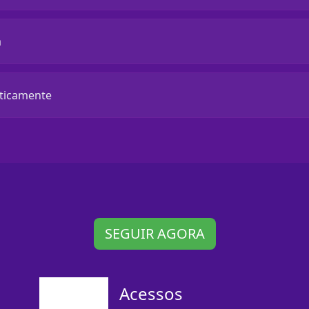
a
aticamente
SEGUIR AGORA
Acessos