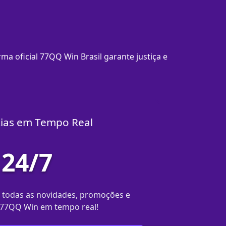
a oficial 77QQ Win Brasil garante justiça e
cias em Tempo Real
24/7
e todas as novidades, promoções e
 77QQ Win em tempo real!