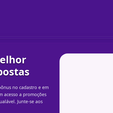
elhor
postas
bônus no cadastro e em
em acesso a promoções
ualável. Junte-se aos