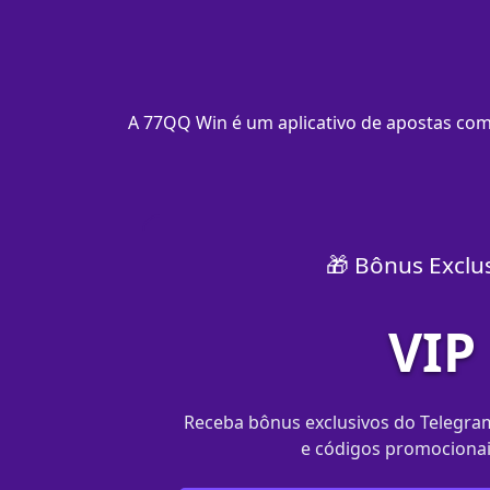
A 77QQ Win é um aplicativo de apostas com 
🎁 Bônus Exclu
VIP
Receba bônus exclusivos do Telegra
e códigos promocionai