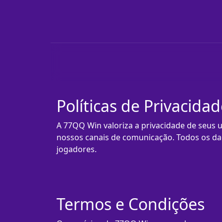
Políticas de Privacida
A 77QQ Win valoriza a privacidade de seus
nossos canais de comunicação. Todos os dad
jogadores.
Termos e Condições