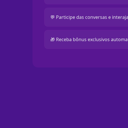
💬 Participe das conversas e interaj
🎁 Receba bônus exclusivos autom