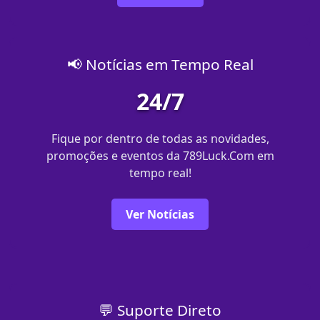
📢 Notícias em Tempo Real
24/7
Fique por dentro de todas as novidades,
promoções e eventos da 789Luck.Com em
tempo real!
Ver Notícias
💬 Suporte Direto