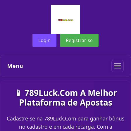
Login
Registrar-se
Menu
📱 789Luck.Com A Melhor
Plataforma de Apostas
Cadastre-se na 789Luck.Com para ganhar bônus
no cadastro e em cada recarga. Com a