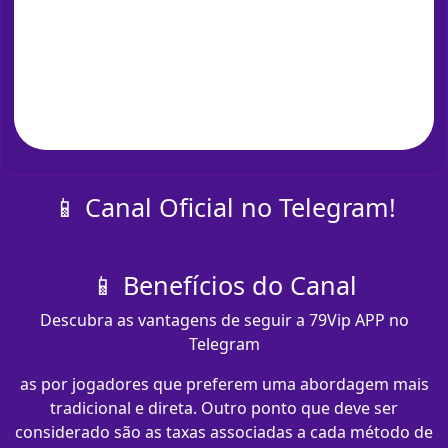
📱 Canal Oficial no Telegram!
📱 Benefícios do Canal
Descubra as vantagens de seguir a 79Vip APP no
Telegram
as por jogadores que preferem uma abordagem mais
tradicional e direta. Outro ponto que deve ser
considerado são as taxas associadas a cada método de