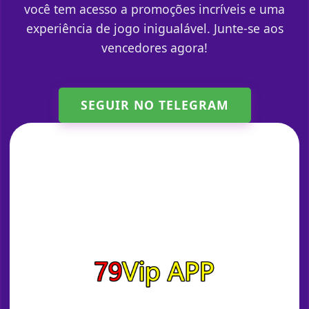
você tem acesso a promoções incríveis e uma
experiência de jogo inigualável. Junte-se aos
vencedores agora!
SEGUIR NO TELEGRAM