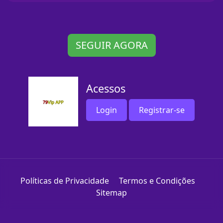
SEGUIR AGORA
Acessos
Login
Registrar-se
Políticas de Privacidade
Termos e Condições
Sitemap