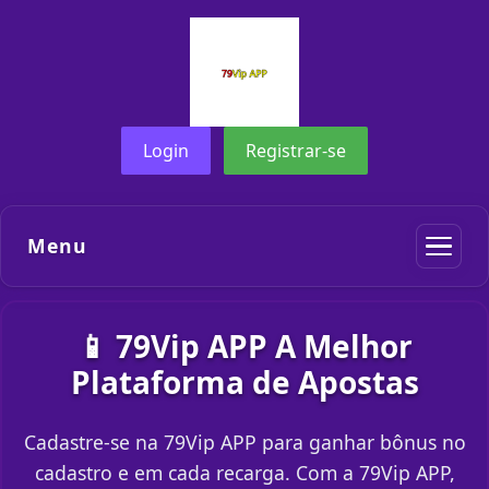
Login
Registrar-se
Menu
📱 79Vip APP A Melhor
Plataforma de Apostas
Cadastre-se na 79Vip APP para ganhar bônus no
cadastro e em cada recarga. Com a 79Vip APP,