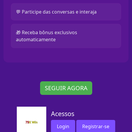
💬 Participe das conversas e interaja
🎁 Receba bônus exclusivos
automaticamente
SEGUIR AGORA
Acessos
Login
Registrar-se