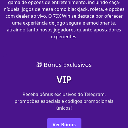
gama de opções de entretenimento, incluindo caça-
níqueis, jogos de mesa como blackjack, roleta, e opções
com dealer ao vivo. O 79X Win se destaca por oferecer
uma experiência de jogo segura e emocionante,
atraindo tanto novos jogadores quanto apostadores
experientes.
🎁 Bônus Exclusivos
VIP
Receba bônus exclusivos do Telegram,
promoções especiais e códigos promocionais
únicos!
Ver Bônus