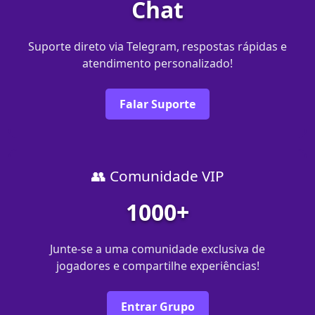
Chat
Suporte direto via Telegram, respostas rápidas e
atendimento personalizado!
Falar Suporte
👥 Comunidade VIP
1000+
Junte-se a uma comunidade exclusiva de
jogadores e compartilhe experiências!
Entrar Grupo