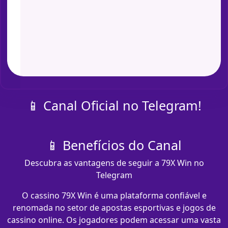
📱 Canal Oficial no Telegram!
📱 Benefícios do Canal
Descubra as vantagens de seguir a 79X Win no
Telegram
O cassino 79X Win é uma plataforma confiável e
renomada no setor de apostas esportivas e jogos de
cassino online. Os jogadores podem acessar uma vasta