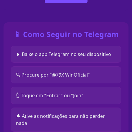
📱 Como Seguir no Telegram
📱 Baixe o app Telegram no seu dispositivo
🔍 Procure por "@79X WinOficial"
👆 Toque em "Entrar" ou "Join"
🔔 Ative as notificações para não perder
nada